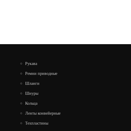
Узнать цену
ПОДРОБНЕЕ
Рукава
Ремни приводные
Шланги
Шнуры
Кольца
КОЛЬЦО 140-150-46 ГОСТ 9833-73
Ленты конвейерные
Техпластины
Узнать цену