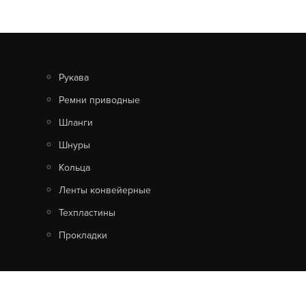
Рукава
Ремни приводные
Шланги
Шнуры
Кольца
КОЛЬЦО 068-074-36
Ленты конвейерные
Техпластины
Узнать цену
Прокладки
ПОДРОБНЕЕ