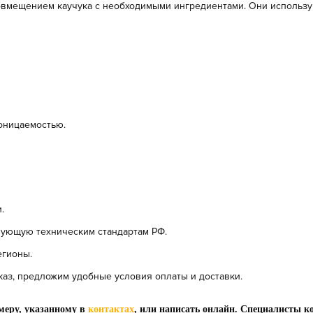
овмещением каучука с необходимыми ингредиентами. Они использ
оницаемостью.
.
ующую техническим стандартам РФ.
егионы.
каз, предложим удобные условия оплаты и доставки.
меру, указанному в
контактах
, или написать онлайн. Специалисты к