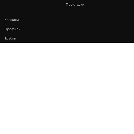
Прокладки
Коврики
Профили
Трубки
Резина
Пластины для отвалов
дорожно-строительной
техники
Сальники
Манжеты
КОНТАКТЫ
Удмуртская Республика, г. Сарапул, ул. Азина 177