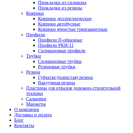
Прокладки из силикона
Прокладки из резины
Коврики
Коврики диэлектрические
Коврики автобусные
Коврики ячеистые грязезащитные
Профили
Профили П-образные
Профили РКИ-11
Силиконовые профили
Трубки
Силиконовые трубки
Резиновые трубки
Резина
Губчатая (пористая) резина
Вакуумная резина
Пластины для отвалов дорожно-строительной
техники
Сальники
Манжеты
О компании
Доставка и оплата
Блог
Контакты