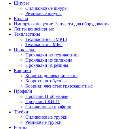
Шнуры
Силиконовые шнуры
Резиновые шнуры
Кольца
Импортозамещение. Запчасти для оборудования
Ленты конвейерные
Техпластины
Техпластины ТМКЩ
Техпластины МБС
Прокладки
Прокладки из техпластины
Прокладки из силикона
Прокладки из резины
Коврики
Коврики диэлектрические
Коврики автобусные
Коврики ячеистые грязезащитные
Профили
Профили П-образные
Профили РКИ-11
Силиконовые профили
Трубки
Силиконовые трубки
Резиновые трубки
Резина