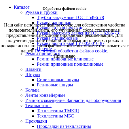
Каталог
Обработка файлов cookie
Рукава и трубки
Трубки вакуумные ГОСТ 5496-78
Рукава напорные
Наш сайт использует файлы cookie для обеспечения удобства
Рукава гидравлические
пользователей сайта, его улучшения, сбора статистики и
Рукава высокого давления ГОСТ 6286-73
предоставления персонализированных рекомендаций. Для
Рукава силиконовые
получения дополнительной информации о целях, сроках и
Рукава дюритовые ТУ 0056016-87
порядке использования файлов cookie вы можете ознакомиться с
Прочие
нашей
Политикой обработки файлов cookie
.
Ремни приводные
Принимаю
Ремни приводные клиновые
Ремни приводные поликлиновые
Шланги
Шнуры
Силиконовые шнуры
Резиновые шнуры
Кольца
Ленты конвейерные
Импортозамещение. Запчасти для оборудования
Техпластины
Техпластины ТМКЩ
Техпластины МБС
Прокладки
Прокладки из техпластины