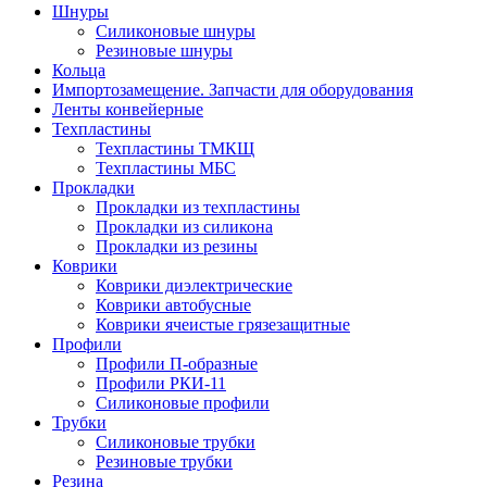
Шнуры
Силиконовые шнуры
Резиновые шнуры
Кольца
Импортозамещение. Запчасти для оборудования
Ленты конвейерные
Техпластины
Техпластины ТМКЩ
Техпластины МБС
Прокладки
Прокладки из техпластины
Прокладки из силикона
Прокладки из резины
Коврики
Коврики диэлектрические
Коврики автобусные
Коврики ячеистые грязезащитные
Профили
Профили П-образные
Профили РКИ-11
Силиконовые профили
Трубки
Силиконовые трубки
Резиновые трубки
Резина