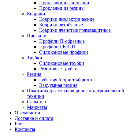
Прокладки из силикона
Прокладки из резины
Коврики
Коврики диэлектрические
Коврики автобусные
Коврики ячеистые грязезащитные
Профили
Профили П-образные
Профили РКИ-11
Силиконовые профили
Трубки
Силиконовые трубки
Резиновые трубки
Резина
Губчатая (пористая) резина
Вакуумная резина
Пластины для отвалов дорожно-строительной
техники
Сальники
Манжеты
О компании
Доставка и оплата
Блог
Контакты