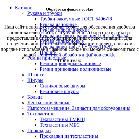
Каталог
Обработка файлов cookie
Рукава и трубки
Трубки вакуумные ГОСТ 5496-78
Рукава напорные
Наш сайт использует файлы cookie для обеспечения удобства
Рукава гидравлические
пользователей сайта, его улучшения, сбора статистики и
Рукава высокого давления ГОСТ 6286-73
предоставления персонализированных рекомендаций. Для
Рукава силиконовые
получения дополнительной информации о целях, сроках и
Рукава дюритовые ТУ 0056016-87
порядке использования файлов cookie вы можете ознакомиться с
Прочие
нашей
Политикой обработки файлов cookie
.
Ремни приводные
Принимаю
Ремни приводные клиновые
Ремни приводные поликлиновые
Шланги
Шнуры
Силиконовые шнуры
Резиновые шнуры
Кольца
Ленты конвейерные
Импортозамещение. Запчасти для оборудования
Техпластины
Техпластины ТМКЩ
Техпластины МБС
Прокладки
Прокладки из техпластины