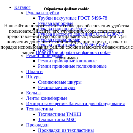
Каталог
Обработка файлов cookie
Рукава и трубки
Трубки вакуумные ГОСТ 5496-78
Рукава напорные
Наш сайт использует файлы cookie для обеспечения удобства
Рукава гидравлические
пользователей сайта, его улучшения, сбора статистики и
Рукава высокого давления ГОСТ 6286-73
предоставления персонализированных рекомендаций. Для
Рукава силиконовые
получения дополнительной информации о целях, сроках и
Рукава дюритовые ТУ 0056016-87
порядке использования файлов cookie вы можете ознакомиться с
Прочие
нашей
Политикой обработки файлов cookie
.
Ремни приводные
Принимаю
Ремни приводные клиновые
Ремни приводные поликлиновые
Шланги
Шнуры
Силиконовые шнуры
Резиновые шнуры
Кольца
Ленты конвейерные
Импортозамещение. Запчасти для оборудования
Техпластины
Техпластины ТМКЩ
Техпластины МБС
Прокладки
Прокладки из техпластины