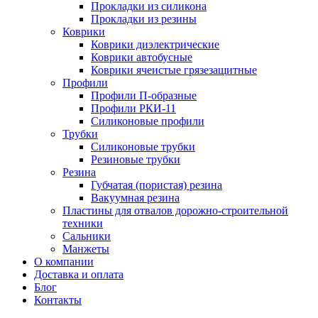
Прокладки из силикона
Прокладки из резины
Коврики
Коврики диэлектрические
Коврики автобусные
Коврики ячеистые грязезащитные
Профили
Профили П-образные
Профили РКИ-11
Силиконовые профили
Трубки
Силиконовые трубки
Резиновые трубки
Резина
Губчатая (пористая) резина
Вакуумная резина
Пластины для отвалов дорожно-строительной
техники
Сальники
Манжеты
О компании
Доставка и оплата
Блог
Контакты