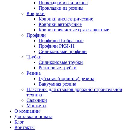
Прокладки из силикона
Прокладки из резины
Коврики
Коврики диэлектрические
Коврики автобусные
Коврики ячеистые грязезащитные
Профили
Профили П-образные
Профили РКИ-11
Силиконовые профили
Трубки
Силиконовые трубки
Резиновые трубки
Резина
Губчатая (пористая) резина
Вакуумная резина
Пластины для отвалов дорожно-строительной
техники
Сальники
Манжеты
О компании
Доставка и оплата
Блог
Контакты