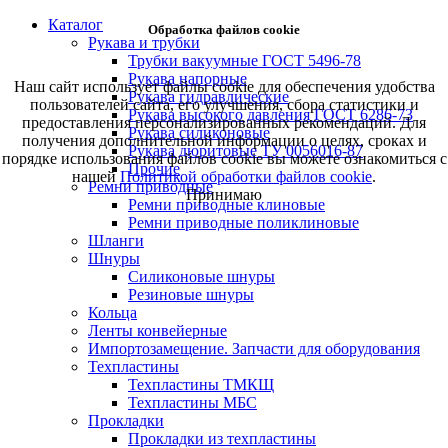
Каталог
Обработка файлов cookie
Рукава и трубки
Трубки вакуумные ГОСТ 5496-78
Рукава напорные
Наш сайт использует файлы cookie для обеспечения удобства
Рукава гидравлические
пользователей сайта, его улучшения, сбора статистики и
Рукава высокого давления ГОСТ 6286-73
предоставления персонализированных рекомендаций. Для
Рукава силиконовые
получения дополнительной информации о целях, сроках и
Рукава дюритовые ТУ 0056016-87
порядке использования файлов cookie вы можете ознакомиться с
Прочие
нашей
Политикой обработки файлов cookie
.
Ремни приводные
Принимаю
Ремни приводные клиновые
Ремни приводные поликлиновые
Шланги
Шнуры
Силиконовые шнуры
Резиновые шнуры
Кольца
Ленты конвейерные
Импортозамещение. Запчасти для оборудования
Техпластины
Техпластины ТМКЩ
Техпластины МБС
Прокладки
Прокладки из техпластины