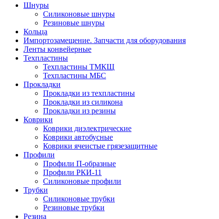
Шнуры
Силиконовые шнуры
Резиновые шнуры
Кольца
Импортозамещение. Запчасти для оборудования
Ленты конвейерные
Техпластины
Техпластины ТМКЩ
Техпластины МБС
Прокладки
Прокладки из техпластины
Прокладки из силикона
Прокладки из резины
Коврики
Коврики диэлектрические
Коврики автобусные
Коврики ячеистые грязезащитные
Профили
Профили П-образные
Профили РКИ-11
Силиконовые профили
Трубки
Силиконовые трубки
Резиновые трубки
Резина