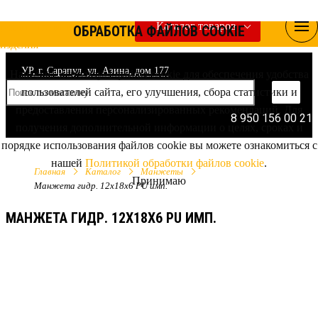
Каталог товаров
ОБРАБОТКА ФАЙЛОВ COOKIE
УР, г. Сарапул, ул. Азина, дом 177
Наш сайт использует файлы cookie для обеспечения удобства
пользователей сайта, его улучшения, сбора статистики и
предоставления персонализированных рекомендаций. Для
8 950 156 00 21
получения дополнительной информации о целях, сроках и
порядке использования файлов cookie вы можете ознакомиться с
нашей
Политикой обработки файлов cookie
.
Главная
Каталог
Манжеты
Принимаю
Манжета гидр. 12х18х6 PU имп.
МАНЖЕТА ГИДР. 12Х18Х6 PU ИМП.