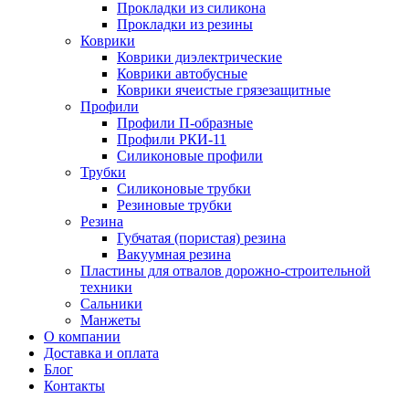
Прокладки из силикона
Прокладки из резины
Коврики
Коврики диэлектрические
Коврики автобусные
Коврики ячеистые грязезащитные
Профили
Профили П-образные
Профили РКИ-11
Силиконовые профили
Трубки
Силиконовые трубки
Резиновые трубки
Резина
Губчатая (пористая) резина
Вакуумная резина
Пластины для отвалов дорожно-строительной
техники
Сальники
Манжеты
О компании
Доставка и оплата
Блог
Контакты