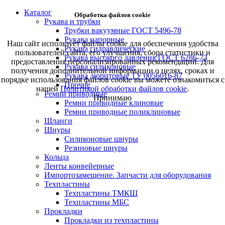
Каталог
Обработка файлов cookie
Рукава и трубки
Трубки вакуумные ГОСТ 5496-78
Рукава напорные
Наш сайт использует файлы cookie для обеспечения удобства
Рукава гидравлические
пользователей сайта, его улучшения, сбора статистики и
Рукава высокого давления ГОСТ 6286-73
предоставления персонализированных рекомендаций. Для
Рукава силиконовые
получения дополнительной информации о целях, сроках и
Рукава дюритовые ТУ 0056016-87
порядке использования файлов cookie вы можете ознакомиться с
Прочие
нашей
Политикой обработки файлов cookie
.
Ремни приводные
Принимаю
Ремни приводные клиновые
Ремни приводные поликлиновые
Шланги
Шнуры
Силиконовые шнуры
Резиновые шнуры
Кольца
Ленты конвейерные
Импортозамещение. Запчасти для оборудования
Техпластины
Техпластины ТМКЩ
Техпластины МБС
Прокладки
Прокладки из техпластины