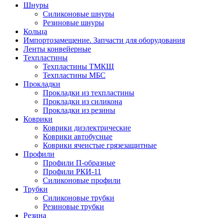
Шнуры
Силиконовые шнуры
Резиновые шнуры
Кольца
Импортозамещение. Запчасти для оборудования
Ленты конвейерные
Техпластины
Техпластины ТМКЩ
Техпластины МБС
Прокладки
Прокладки из техпластины
Прокладки из силикона
Прокладки из резины
Коврики
Коврики диэлектрические
Коврики автобусные
Коврики ячеистые грязезащитные
Профили
Профили П-образные
Профили РКИ-11
Силиконовые профили
Трубки
Силиконовые трубки
Резиновые трубки
Резина