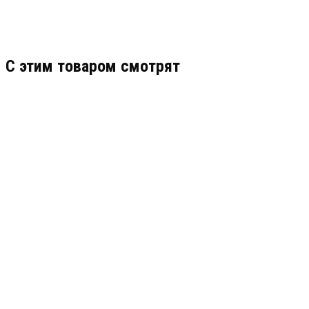
C этим товаром смотрят
ПЛАСТИНА ВАКУУМНАЯ 12,0 ММ РЕЗ. 51-2062
Узнать цену
ПОДРОБНЕЕ
ПЛАСТИНА ВАКУУМНАЯ 5Х500Х500 ММ