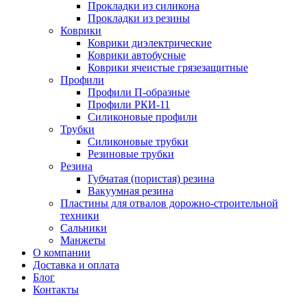
Прокладки из силикона
Прокладки из резины
Коврики
Коврики диэлектрические
Коврики автобусные
Коврики ячеистые грязезащитные
Профили
Профили П-образные
Профили РКИ-11
Силиконовые профили
Трубки
Силиконовые трубки
Резиновые трубки
Резина
Губчатая (пористая) резина
Вакуумная резина
Пластины для отвалов дорожно-строительной
техники
Сальники
Манжеты
О компании
Доставка и оплата
Блог
Контакты