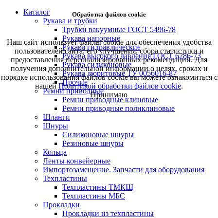
Каталог
Обработка файлов cookie
Рукава и трубки
Трубки вакуумные ГОСТ 5496-78
Рукава напорные
Наш сайт использует файлы cookie для обеспечения удобства
Рукава гидравлические
пользователей сайта, его улучшения, сбора статистики и
Рукава высокого давления ГОСТ 6286-73
предоставления персонализированных рекомендаций. Для
Рукава силиконовые
получения дополнительной информации о целях, сроках и
Рукава дюритовые ТУ 0056016-87
порядке использования файлов cookie вы можете ознакомиться с
Прочие
нашей
Политикой обработки файлов cookie
.
Ремни приводные
Принимаю
Ремни приводные клиновые
Ремни приводные поликлиновые
Шланги
Шнуры
Силиконовые шнуры
Резиновые шнуры
Кольца
Ленты конвейерные
Импортозамещение. Запчасти для оборудования
Техпластины
Техпластины ТМКЩ
Техпластины МБС
Прокладки
Прокладки из техпластины