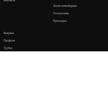
Контакты
Ленты конвейерные
Техпластины
Прокладки
Коврики
Профили
Трубки
Резина
Пластины для отвалов дорожно-
строительной техники
Сальники
Манжеты
КОНТАКТЫ