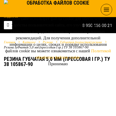
ОБРАБОТКА ФАЙЛОВ COOKIE
Наш сайт использует файлы cookie для обеспечения
удобства пользователей сайта, его улучшения, сбора
8 950 156 00 21
статистики и предоставления персонализированных
рекомендаций. Для получения дополнительной
Главная
Каталог
Резина
Губчатая (пористая) резина
информации о целях, сроках и порядке использования
Резина губчатая 5,0 мм (прессовая I гр.) ТУ 38 105867-90
файлов cookie вы можете ознакомиться с нашей
Политикой
обработки файлов cookie
.
РЕЗИНА ГУБЧАТАЯ 5,0 ММ (ПРЕССОВАЯ I ГР.) ТУ
38 105867-90
Принимаю