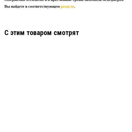
Вы найдете в соответствующем
разделе
.
C этим товаром смотрят
РЕЗИНА ГУБЧАТАЯ 3,0 ММ (ПРЕССОВАЯ II ГР.)
Узнать цену
ПОДРОБНЕЕ
РЕЗИНА ГУБЧАТАЯ 20,0 ММ (ПРЕССОВАЯ I ГР.)