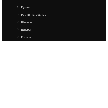
Рукава
Ремни приводные
Шланги
Шнуры
Кольца
Ленты конвейерные
Техпластины
Прокладки
Коврики
Профили
Трубки
Резина
Пластины для отвалов
дорожно-строительной
техники