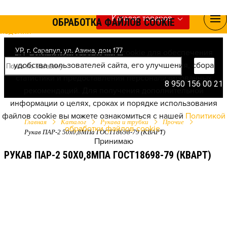
Каталог товаров
ОБРАБОТКА ФАЙЛОВ COOKIE
УР, г. Сарапул, ул. Азина, дом 177
Наш сайт использует файлы cookie для обеспечения
удобства пользователей сайта, его улучшения, сбора
статистики и предоставления персонализированных
8 950 156 00 21
рекомендаций. Для получения дополнительной
информации о целях, сроках и порядке использования
файлов cookie вы можете ознакомиться с нашей
Политикой
Главная
Каталог
Рукава и трубки
Прочие
обработки файлов cookie
.
Рукав ПАР-2 50х0,8МПа ГОСТ18698-79 (КВАРТ)
Принимаю
РУКАВ ПАР-2 50Х0,8МПА ГОСТ18698-79 (КВАРТ)