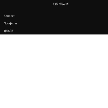
Прокладки
Коврики
Профили
Трубки
Резина
Пластины для отвалов
дорожно-строительной
техники
Сальники
Манжеты
КОНТАКТЫ
Удмуртская Республика, г. Сарапул, ул. Азина 177