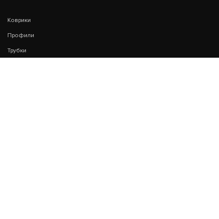
Коврики
Профили
Трубки
Резина
Пластины для отвалов
дорожно-строительной
техники
Сальники
Манжеты
КОНТАКТЫ
Удмуртская Республика, г. Сарапул, ул. Азина 177
8 950 156 00 21