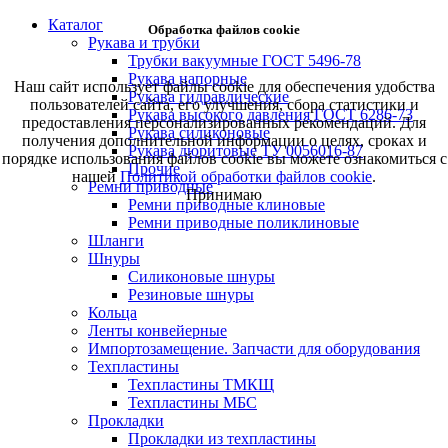
Каталог
Обработка файлов cookie
Рукава и трубки
Трубки вакуумные ГОСТ 5496-78
Рукава напорные
Наш сайт использует файлы cookie для обеспечения удобства
Рукава гидравлические
пользователей сайта, его улучшения, сбора статистики и
Рукава высокого давления ГОСТ 6286-73
предоставления персонализированных рекомендаций. Для
Рукава силиконовые
получения дополнительной информации о целях, сроках и
Рукава дюритовые ТУ 0056016-87
порядке использования файлов cookie вы можете ознакомиться с
Прочие
нашей
Политикой обработки файлов cookie
.
Ремни приводные
Принимаю
Ремни приводные клиновые
Ремни приводные поликлиновые
Шланги
Шнуры
Силиконовые шнуры
Резиновые шнуры
Кольца
Ленты конвейерные
Импортозамещение. Запчасти для оборудования
Техпластины
Техпластины ТМКЩ
Техпластины МБС
Прокладки
Прокладки из техпластины