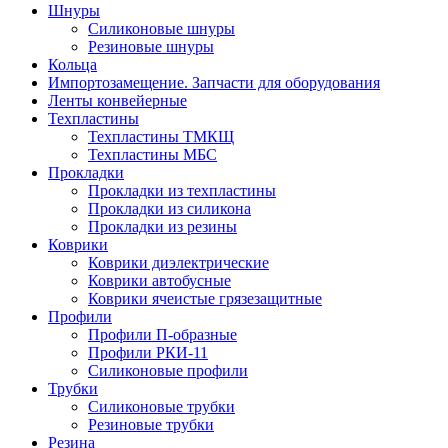
Шнуры
Силиконовые шнуры
Резиновые шнуры
Кольца
Импортозамещение. Запчасти для оборудования
Ленты конвейерные
Техпластины
Техпластины ТМКЩ
Техпластины МБС
Прокладки
Прокладки из техпластины
Прокладки из силикона
Прокладки из резины
Коврики
Коврики диэлектрические
Коврики автобусные
Коврики ячеистые грязезащитные
Профили
Профили П-образные
Профили РКИ-11
Силиконовые профили
Трубки
Силиконовые трубки
Резиновые трубки
Резина