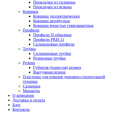
Прокладки из силикона
Прокладки из резины
Коврики
Коврики диэлектрические
Коврики автобусные
Коврики ячеистые грязезащитные
Профили
Профили П-образные
Профили РКИ-11
Силиконовые профили
Трубки
Силиконовые трубки
Резиновые трубки
Резина
Губчатая (пористая) резина
Вакуумная резина
Пластины для отвалов дорожно-строительной
техники
Сальники
Манжеты
О компании
Доставка и оплата
Блог
Контакты