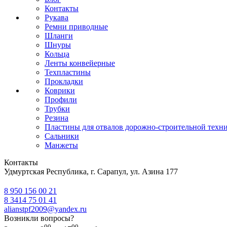
Контакты
Рукава
Ремни приводные
Шланги
Шнуры
Кольца
Ленты конвейерные
Техпластины
Прокладки
Коврики
Профили
Трубки
Резина
Пластины для отвалов дорожно-строительной техн
Сальники
Манжеты
Контакты
Удмуртская Республика, г. Сарапул, ул. Азина 177
8 950 156 00 21
8 3414 75 01 41
alianstpf2009@yandex.ru
Возникли вопросы?
00
00