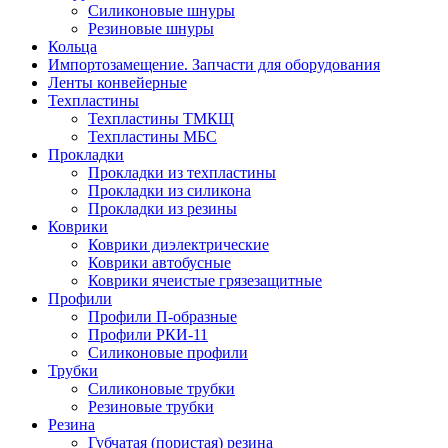
Силиконовые шнуры
Резиновые шнуры
Кольца
Импортозамещение. Запчасти для оборудования
Ленты конвейерные
Техпластины
Техпластины ТМКЩ
Техпластины МБС
Прокладки
Прокладки из техпластины
Прокладки из силикона
Прокладки из резины
Коврики
Коврики диэлектрические
Коврики автобусные
Коврики ячеистые грязезащитные
Профили
Профили П-образные
Профили РКИ-11
Силиконовые профили
Трубки
Силиконовые трубки
Резиновые трубки
Резина
Губчатая (пористая) резина