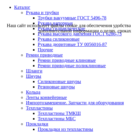
Каталог
Рукава и трубки
Трубки вакуумные ГОСТ 5496-78
Рукава напорные
Наш сайт использует файлы cookie для обеспечения удобства
Рукава гидравлические
дополнительной информации о целях, сроках 
Рукава высокого давления ГОСТ 6286-73
Рукава силиконовые
Рукава дюритовые ТУ 0056016-87
Прочие
Ремни приводные
Ремни приводные клиновые
Ремни приводные поликлиновые
Шланги
Шнуры
Силиконовые шнуры
Резиновые шнуры
Кольца
Ленты конвейерные
Импортозамещение. Запчасти для оборудования
Техпластины
Техпластины ТМКЩ
Техпластины МБС
Прокладки
Прокладки из техпластины