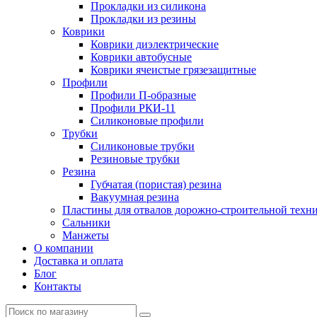
Прокладки из силикона
Прокладки из резины
Коврики
Коврики диэлектрические
Коврики автобусные
Коврики ячеистые грязезащитные
Профили
Профили П-образные
Профили РКИ-11
Силиконовые профили
Трубки
Силиконовые трубки
Резиновые трубки
Резина
Губчатая (пористая) резина
Вакуумная резина
Пластины для отвалов дорожно-строительной техн
Сальники
Манжеты
О компании
Доставка и оплата
Блог
Контакты