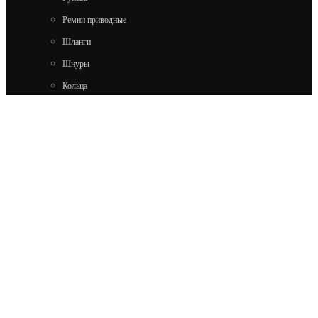
Ремни приводные
Шланги
Шнуры
Кольца
Ленты конвейерные
Техпластины
Прокладки
Коврики
Профили
Трубки
Резина
Пластины для отвалов
дорожно-строительной
техники
Сальники