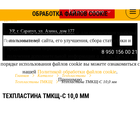
Каталог товаров
ОБРАБОТКА ФАЙЛОВ COOKIE
УР, г. Сарапул, ул. Азина, дом 177
Наш сайт использует файлы cookie для обеспечения удобства
пользователей сайта, его улучшения, сбора статистики и
предоставления персонализированных рекомендаций. Для
8 950 156 00 21
получения дополнительной информации о целях, сроках и
порядке использования файлов cookie вы можете ознакомиться с
нашей
Политикой обработки файлов cookie
.
Главная
Каталог
Техпластины
Принимаю
Техпластины ТМКЩ
Техпластина ТМКЩ-С 10,0 мм
ТЕХПЛАСТИНА ТМКЩ-С 10,0 ММ