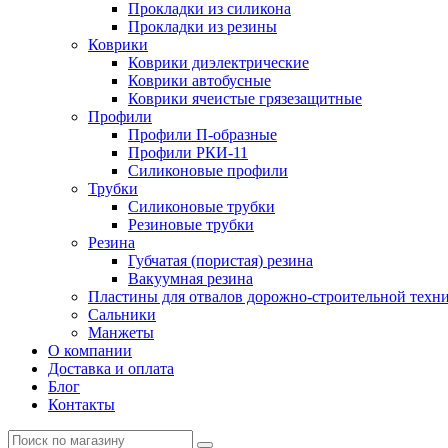
Прокладки из силикона
Прокладки из резины
Коврики
Коврики диэлектрические
Коврики автобусные
Коврики ячеистые грязезащитные
Профили
Профили П-образные
Профили РКИ-11
Силиконовые профили
Трубки
Силиконовые трубки
Резиновые трубки
Резина
Губчатая (пористая) резина
Вакуумная резина
Пластины для отвалов дорожно-строительной техн
Сальники
Манжеты
О компании
Доставка и оплата
Блог
Контакты