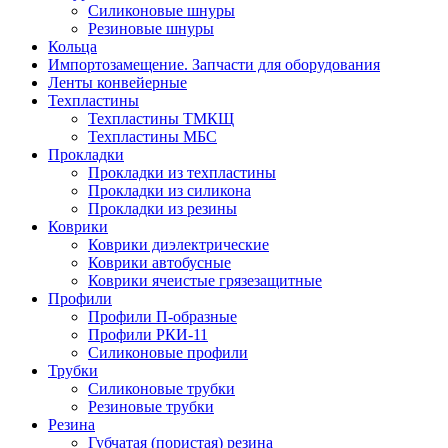
Силиконовые шнуры
Резиновые шнуры
Кольца
Импортозамещение. Запчасти для оборудования
Ленты конвейерные
Техпластины
Техпластины ТМКЩ
Техпластины МБС
Прокладки
Прокладки из техпластины
Прокладки из силикона
Прокладки из резины
Коврики
Коврики диэлектрические
Коврики автобусные
Коврики ячеистые грязезащитные
Профили
Профили П-образные
Профили РКИ-11
Силиконовые профили
Трубки
Силиконовые трубки
Резиновые трубки
Резина
Губчатая (пористая) резина