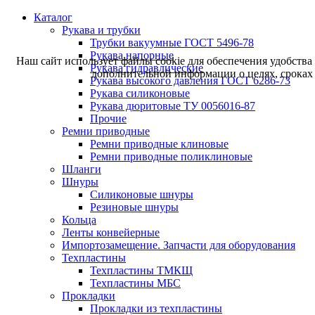
Каталог
Рукава и трубки
Трубки вакуумные ГОСТ 5496-78
Рукава напорные
Наш сайт использует файлы cookie для обеспечения удобства
Рукава гидравлические
дополнительной информации о целях, сроках 
Рукава высокого давления ГОСТ 6286-73
Рукава силиконовые
Рукава дюритовые ТУ 0056016-87
Прочие
Ремни приводные
Ремни приводные клиновые
Ремни приводные поликлиновые
Шланги
Шнуры
Силиконовые шнуры
Резиновые шнуры
Кольца
Ленты конвейерные
Импортозамещение. Запчасти для оборудования
Техпластины
Техпластины ТМКЩ
Техпластины МБС
Прокладки
Прокладки из техпластины